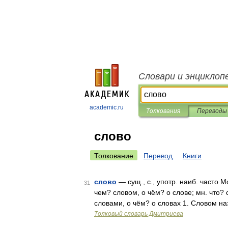
Словари и энциклоп
academic.ru
Толкования
Переводы
слово
Толкование
Перевод
Книги
слово
— сущ., с., употр. наиб. часто М
31
чем? словом, о чём? о слове; мн. что? 
словами, о чём? о словах 1. Словом н
Толковый словарь Дмитриева