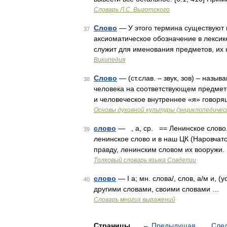
Словарь Л.С. Выготского
Слово
— У этого термина существуют и
37
аксиоматическое обозначение в лексик
служит для именования предметов, их к
Википедия
Слово
— (ст.слав. – звук, зов) – наз
38
человека на соответствующем предмете
и человеческое внутреннее «я» говор
Основы духовной культуры (энциклопедическ
слово
— , а, ср. == Ленинское слово.
39
ленинское слово и в наш ЦК (Наровчат
правду, ленинским словом их вооружи.
Толковый словарь языка Совдепии
слово
— I а; мн. слова/, слов, а/м и, (у
40
другими словами, своими словами …
Словарь многих выражений
Страницы
←
Предыдущая
Сле