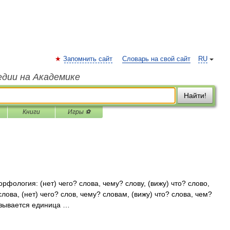
Запомнить сайт
Словарь на свой сайт
RU
едии на Академике
Найти!
Книги
Игры ⚽
орфология: (нет) чего? слова, чему? слову, (вижу) что? слово,
слова, (нет) чего? слов, чему? словам, (вижу) что? слова, чем?
азывается единица …