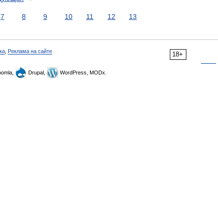
7
8
9
10
11
12
13
ка
,
Реклама на сайте
18+
omla,
Drupal,
WordPress, MODx.