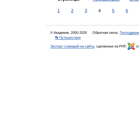
1
2
3
4
5
6
© Академик, 2000-2026
Обратная связь:
Техподдерж
👣 Путешествия
Экспорт словарей на сайты
, сделанные на PHP,
Jo