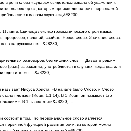
 речи слова «сударь» свидетельствовало об уважении к
итое «слово ер с», которым преисполнена речь персонажей
прибавление к словам звука «с»,&#8230; …
с. 1) лингв. Единица лексико грамматического строя языка,
 процессов, явлений, свойств. Новое слово. Значение слова.
х слов на русском нет...&#8230; …
арительных разговоров, без лишних слов. Давайте решим
ово (разг.) выражение, употребляется в случаях, когда два или
ли одно и то же. &#8230; …
 называет Иисуса Христа. «В начале было Слово, и Слово
о стало плотью» (Иоан. 1:1,14). В 1 Иоан. он называет Его
м Божиим». В 1. главе книги&#8230; …
 состоит в том, что первоначальное слово является
тся первичной функцией развития речи, из которой можно
митивный человек не имеет понятий,&#8230; …