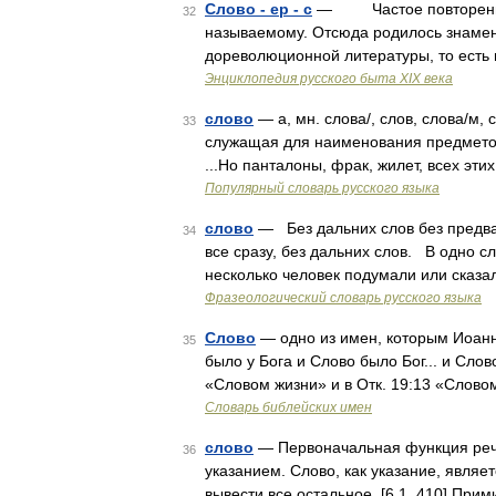
Слово - ер - с
— Частое повторение в
32
называемому. Отсюда родилось знамен
дореволюционной литературы, то есть 
Энциклопедия русского быта XIX века
слово
— а, мн. слова/, слов, слова/м, 
33
служащая для наименования предметов,
...Но панталоны, фрак, жилет, всех эти
Популярный словарь русского языка
слово
— Без дальних слов без предв
34
все сразу, без дальних слов. В одно сл
несколько человек подумали или сказа
Фразеологический словарь русского языка
Слово
— одно из имен, которым Иоанн
35
было у Бога и Слово было Бог... и Слов
«Словом жизни» и в Отк. 19:13 «Слово
Словарь библейских имен
слово
— Первоначальная функция речи
36
указанием. Слово, как указание, являе
вывести все остальное. [6.1, 410] При