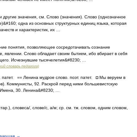
 другие значения, см. Слово (значения). Слово (однозначное
е)&#160; одна из основных структурных единиц языка, которая
ачеств и характеристик, их …
ывание понятия, позволяющее сосредотачивать сознание
, явлении. Слово обладает своим бытием, ибо вбирает в себя
ящего. Исчезнувшие тысячелетия&#8230; …
ий словарь педагога)
 патет. == Ленина мудрое слово. поэт. патет. ◘ Мы веруем в
ов). Коммунисты, 92. Раскрой перед ними большевистскую
 Имена, 30. Ленина&#8230; …
стар.), словеса/, слове/с, а/м; ср. см. тж. словом, одним словом,
дующая
→